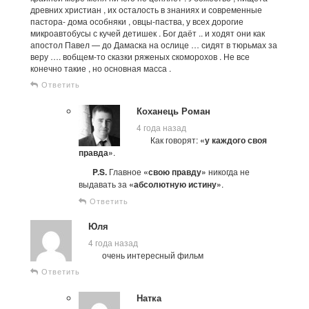
древних христиан , их осталость в знаниях и современные
пастора- дома особняки , овцы-паства, у всех дорогие
микроавтобусы с кучей детишек . Бог даёт .. и ходят они как
апостол Павел — до Дамаска на ослице … сидят в тюрьмах за
веру …. вобщем-то сказки ряженых скоморохов . Не все
конечно такие , но основная масса .
Ответить
Коханець Роман
4 года назад
Как говорят:
«у каждого своя
правда»
.
P.S.
Главное
«свою правду»
никогда не
выдавать за
«абсолютную истину»
.
Ответить
Юля
4 года назад
очень интересный фильм
Ответить
Натка