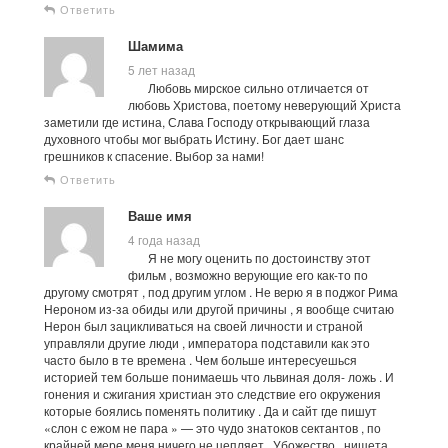
Ответить
Шамима
5 лет назад
Любовь мирское сильно отличается от
любовь Христова, поетому неверующий Христа
заметили где истина, Слава Господу открывающий глаза
духовного чтобы мог выбрать Истину. Бог дает шанс
грешников к спасение. Выбор за нами!
Ответить
Ваше имя
4 года назад
Я не могу оценить по достоинству этот
фильм , возможно верующие его как-то по
другому смотрят , под другим углом . Не верю я в поджог Рима
Нероном из-за обиды или другой причины , я вообще считаю
Нерон был зацикливаться на своей личности и страной
управляли другие люди , императора подставили как это
часто было в те времена . Чем больше интересуешься
историей тем больше понимаешь что львиная доля- ложь . И
гонения и сжигания христиан это следствие его окружения
которые боялись поменять политику . Да и сайт где пишут
«слон с ежом не пара » — это чудо знатоков сектантов , по
крайней мере меня ничего не цепляет . Убожество , нищета