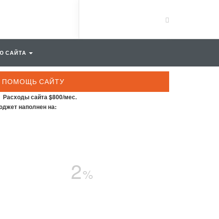
Ю САЙТА
ПОМОЩЬ САЙТУ
Расходы сайта $800/мес.
джет наполнен на:
2
%