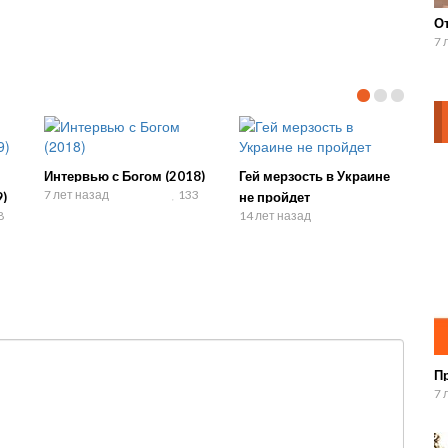
О
7 
Интервью с Богом (2018)
Гей мерзость в Украине
7 лет назад
133
)
не пройдет
8
14 лет назад
П
7 