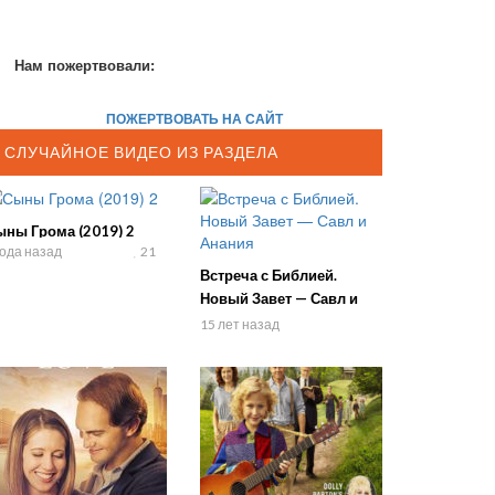
Нам пожертвовали:
ПОЖЕРТВОВАТЬ НА САЙТ
СЛУЧАЙНОЕ ВИДЕО ИЗ РАЗДЕЛА
ыны Грома (2019) 2
года назад
21
Встреча с Библией.
Новый Завет — Савл и
Анания
15 лет назад