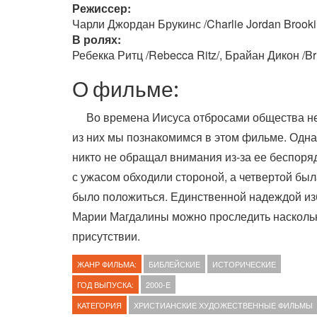
Режиссер:
Чарли Джордан Брукинс /Charlie Jordan Brooki
В ролях:
Ребекка Ритц /Rebecca Ritz/, Брайан Дикон /Br
О фильме:
Во времена Иисуса отбросами общества н
из них мы познакомимся в этом фильме. Одна
никто не обращал внимания из-за ее беспоря
с ужасом обходили стороной, а четвертой был
было положиться. Единственной надеждой изб
Марии Магдалины можно проследить наскольк
присутствии.
ЖАНР ФИЛЬМА:
БИБЛЕЙСКИЕ
ИСТОРИЧЕСКИЕ
ГОД ВЫПУСКА:
2000-E
КАТЕГОРИЯ
ХРИСТИАНСКИЕ ХУДОЖЕСТВЕННЫЕ ФИЛЬМЫ