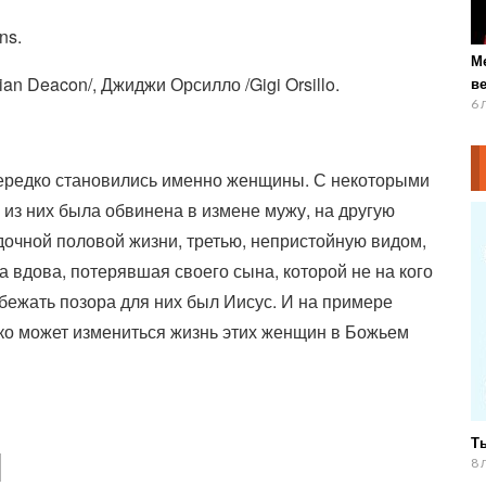
ns.
М
ian Deacon/, Джиджи Орсилло /Gigi Orsillo.
ве
6 
ередко становились именно женщины. С некоторыми
 из них была обвинена в измене мужу, на другую
дочной половой жизни, третью, непристойную видом,
а вдова, потерявшая своего сына, которой не на кого
ежать позора для них был Иисус. И на примере
о может измениться жизнь этих женщин в Божьем
Ты
8 