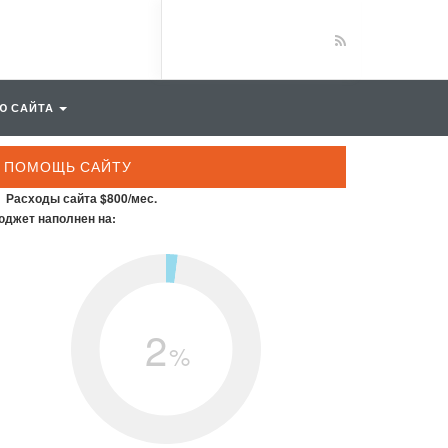
Ю САЙТА
ПОМОЩЬ САЙТУ
Расходы сайта $800/мес.
джет наполнен на:
2
%