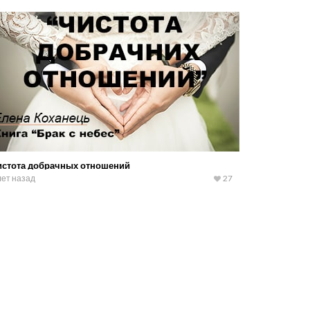
истота добрачных отношений
лет назад
27