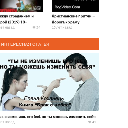
ежду страданием и
Христианские притчи —
рой (2019) 18+
Дорога к храму
лет назад
54
15 лет назад
ИНТЕРЕСНАЯ СТАТЬЯ
 не изменишь его (ее), но ты можешь изменить себя
лет назад
41