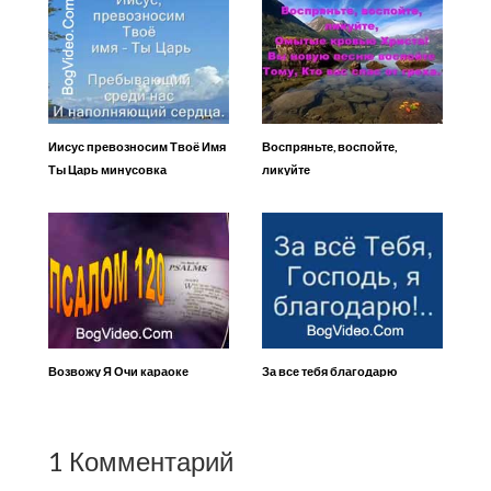
Иисус превозносим Твоё Имя
Воспряньте, воспойте,
Ты Царь минусовка
ликуйте
Возвожу Я Очи караоке
За все тебя благодарю
1 Комментарий