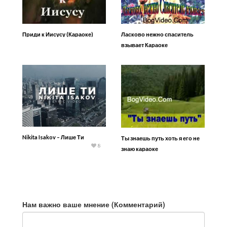
Приди к Иисусу (Караоке)
Ласково нежно спаситель
взывает Караоке
Nikita Isakov – Лише Ти
Ты знаешь путь хоть я его не
8
знаю караоке
Нам важно ваше мнение (Комментарий)