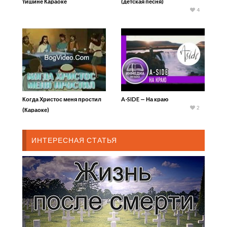
тишине Караоке
(детская песня)
4
Когда Христос меня простил
A-SIDE — На краю
2
(Караоке)
ИНТЕРЕСНАЯ СТАТЬЯ