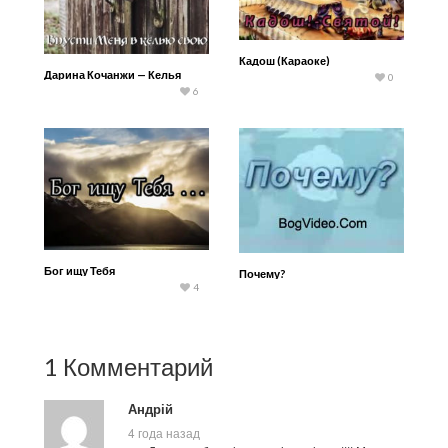
Кадош (Караоке)
Дарина Кочанжи — Келья
0
6
Бог ищу Тебя
Почему?
4
1 Комментарий
Андрій
4 года назад