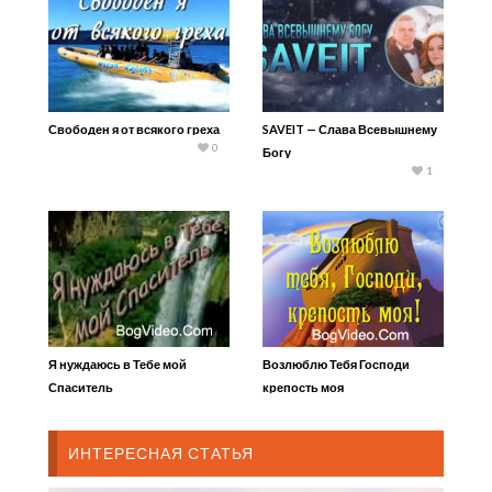
Свободен я от всякого греха
SAVEIT — Слава Всевышнему
0
Богу
1
Я нуждаюсь в Тебе мой
Возлюблю Тебя Господи
Спаситель
крепость моя
ИНТЕРЕСНАЯ СТАТЬЯ