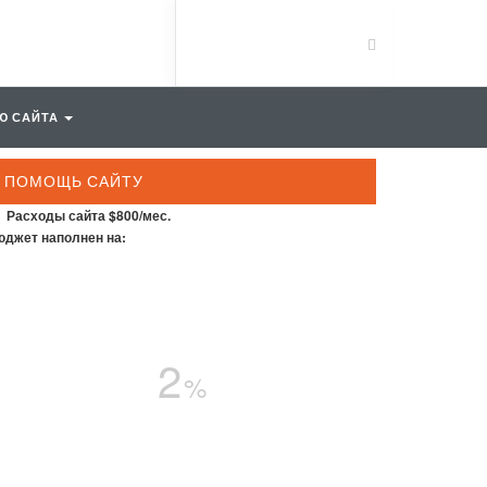
Ю САЙТА
ПОМОЩЬ САЙТУ
Расходы сайта $800/мес.
джет наполнен на:
2
%