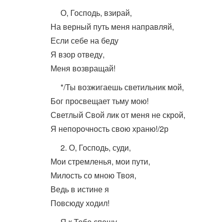
О, Господь, взирай,
На верный путь меня направляй,
Если себе на беду
Я взор отведу,
Меня возвращай!
*/Ты возжигаешь светильник мой,
Бог просвещает тьму мою!
Светлый Свой лик от меня не скрой,
Я непорочность свою храню!/2р
2. О, Господь, суди,
Мои стремленья, мои пути,
Милость со мною Твоя,
Ведь в истине я
Повсюду ходил!
Я к Тебе спешу,