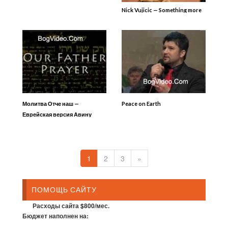
Nick Vujicic — Something more
Молитва Отче наш —
Peace on Earth
Еврейская версия Авину
1
2
3
»
ПОМОЩЬ САЙТУ
Расходы сайта $800/мес.
Бюджет наполнен на: