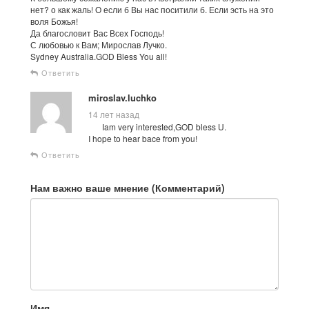
нет? о как жаль! О если б Вы нас поситили б. Если эсть на это
воля Божья!
Да благословит Вас Всех Господь!
С любовью к Вам; Мирослав Лучко.
Sydney Australia.GOD Bless You all!
Ответить
miroslav.luchko
14 лет назад
Iam very interested,GOD bless U.
I hope to hear bace from you!
Ответить
Нам важно ваше мнение (Комментарий)
Имя