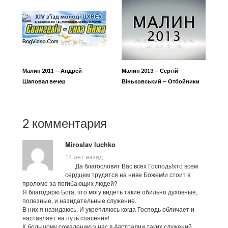
Малин 2011 — Андрей
Малин 2013 — Сергій
Шаповал вечер
Віньковський — Отбойники
2 комментария
Miroslav luchko
14 лет назад
Да благословит Вас всех Господь!хто всем
сердцем трудятся на ниве Божем!и стоит в
проломе за погибающих людей?
Я благодарю Бога, что могу видеть такие обильно духовные,
полезные, и назидательные служение.
В них я назидаюсь. И укрепляюсь когда Господь обличает и
наставляет на путь спасения!
К большому сожалению у нас в Австралии таких служений