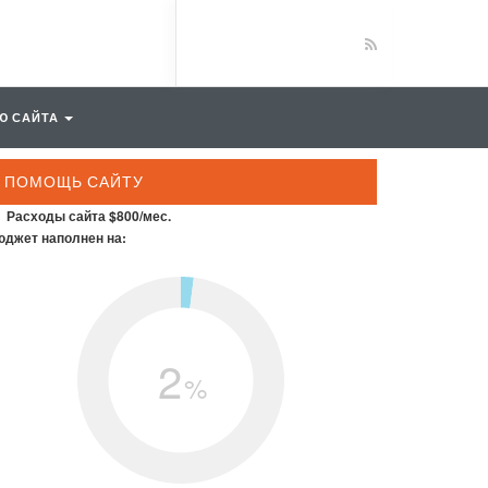
Ю САЙТА
ПОМОЩЬ САЙТУ
Расходы сайта $800/мес.
джет наполнен на:
2
%