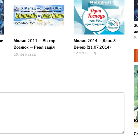
Зб
ч
9 
ие
Малин 2011 — Віктор
Малин 2014 — День 3 —
Вознюк — Реалізація
Вечер (11.07.2014)
12 лет назад
змісту життя
15 лет назад
Сл