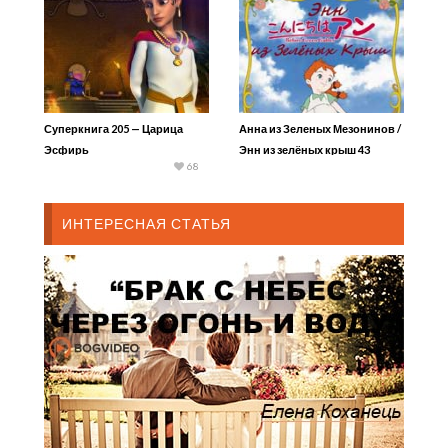
Суперкнига 205 — Царица
Анна из Зеленых Мезонинов /
Эсфирь
Энн из зелёных крыш 43
68
ИНТЕРЕСНАЯ СТАТЬЯ