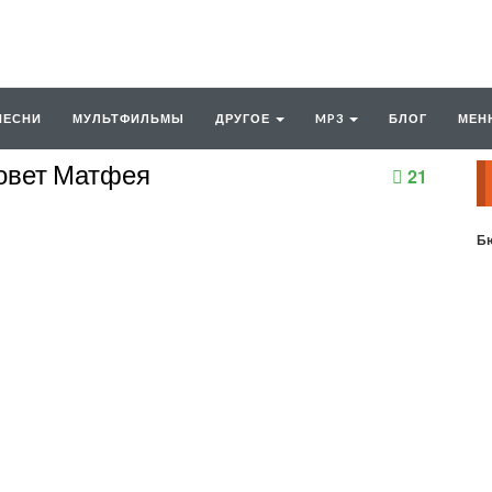
ПЕСНИ
МУЛЬТФИЛЬМЫ
ДРУГОЕ
MP3
БЛОГ
МЕН
зовет Матфея
21
Бю