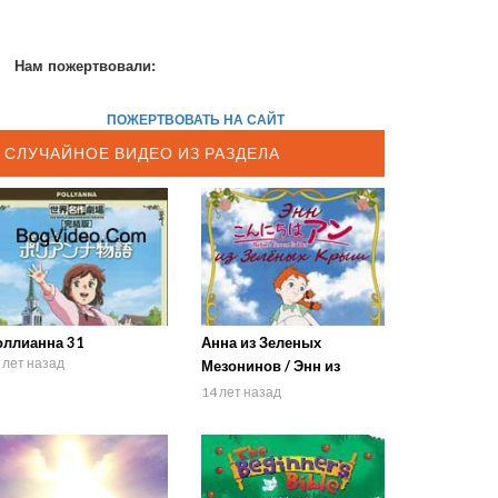
Нам пожертвовали:
ПОЖЕРТВОВАТЬ НА САЙТ
СЛУЧАЙНОЕ ВИДЕО ИЗ РАЗДЕЛА
оллианна 31
Анна из Зеленых
 лет назад
Мезонинов / Энн из
зелёных крыш 5
14 лет назад