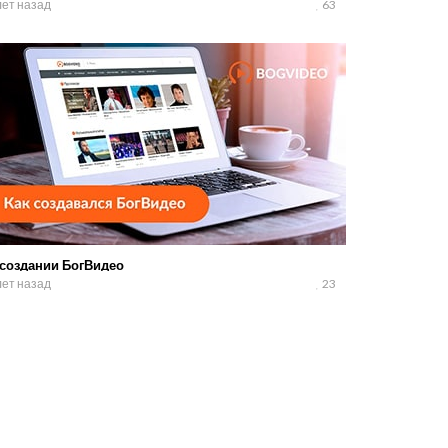
лет назад
63
 создании БогВидео
лет назад
23