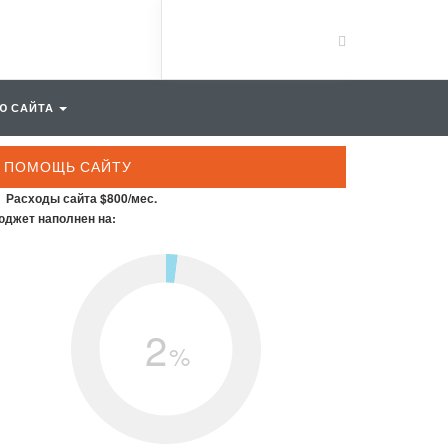
Ю САЙТА
ПОМОЩЬ САЙТУ
Расходы сайта $800/мес.
джет наполнен на:
2
%