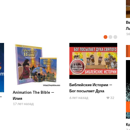
В
Л
16
Библейские Истории —
Бог посылает Духа
Animation The Bible —
—
Святого
6 лет назад
32
Илия
17 лет назад
К
7 