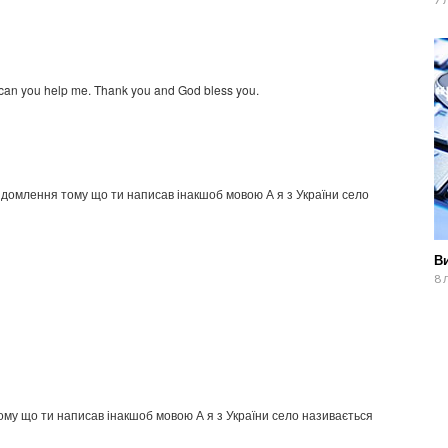
er can you help me. Thank you and God bless you.
ідомлення тому що ти написав інакшоб мовою А я з України село
Ви
8 
ому що ти написав інакшоб мовою А я з України село називається