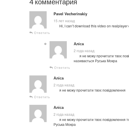
4 комментария
Pavel Vecherinskiy
15 лет назад
Hi, I can’t download this video on realplay
Ответить
Аліса
2 года назад
я не можу прочитати твоє пов
називається Руська Мокра
Ответить
Аліса
2 года назад
я не можу прочитати твоє повідомлення
Ответить
Аліса
2 года назад
я не можу прочитати твоє повідомлення т
Руська Мокра