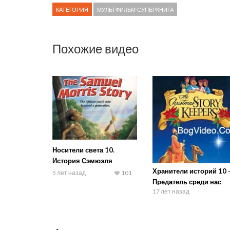
КАТЕГОРИЯ
МУЛЬТФИЛЬМ СУПЕРКНИГА
Похожие видео
Носители света 10.
История Сэмюэля
Хранители историй 10 
Морриса
5 лет назад
101
Предатель среди нас
17 лет назад