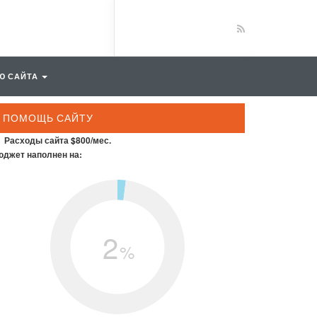
Ю САЙТА
ПОМОЩЬ САЙТУ
Расходы сайта $800/мес.
джет наполнен на:
2
%