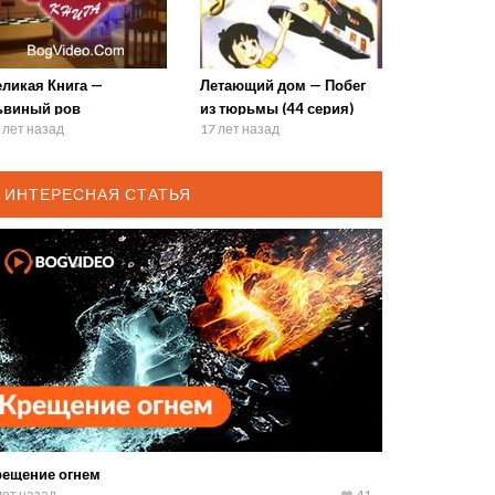
еликая Книга —
Летающий дом — Побег
ьвиный ров
из тюрьмы (44 серия)
 лет назад
17 лет назад
ИНТЕРЕСНАЯ СТАТЬЯ
рещение огнем
лет назад
41