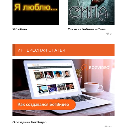
Я Люблю
Стихи из Библии — Сила
2
ИНТЕРЕСНАЯ СТАТЬЯ
О создании БогВидео
23