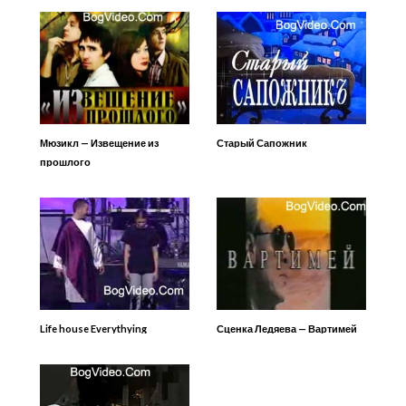
Мюзикл — Извещение из
Старый Сапожник
прошлого
Life house Everythying
Сценка Ледяева — Вартимей